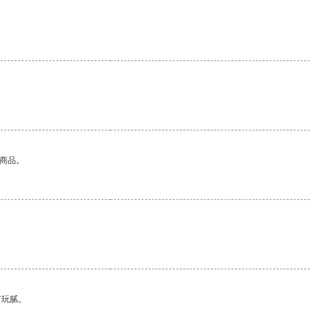
的商品。
有玩腻。