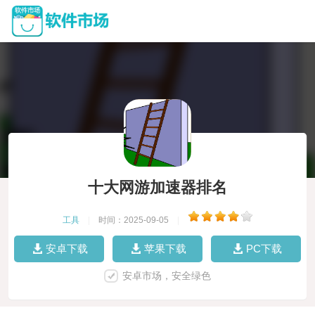
十大网游加速器排名
工具
|
时间：2025-09-05
|
安卓下载
苹果下载
PC下载
安卓市场，安全绿色