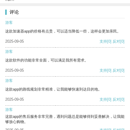
评论
游客
这款加速器app的价格有点贵，可以适当降低一些，这样会更加亲民。
2025-09-05
支持
[0]
反对
[0]
游客
这款软件的功能非常全面，可以满足我所有需求。
2025-09-05
支持
[0]
反对
[0]
游客
这款app的路线规划非常精准，让我能够快速到达目的地。
2025-09-05
支持
[0]
反对
[0]
游客
这款app的售后服务非常完善，遇到问题总是能够得到妥善解决，让我能
够放心购物。