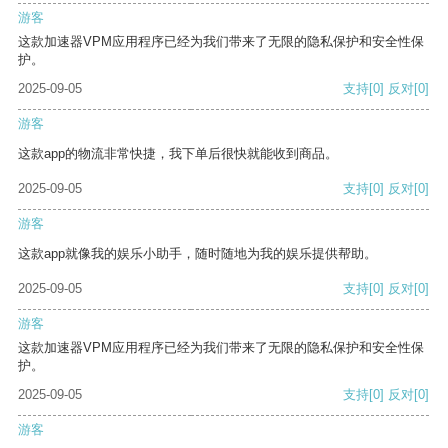
游客
这款加速器VPM应用程序已经为我们带来了无限的隐私保护和安全性保
护。
2025-09-05
支持
[0]
反对
[0]
游客
这款app的物流非常快捷，我下单后很快就能收到商品。
2025-09-05
支持
[0]
反对
[0]
游客
这款app就像我的娱乐小助手，随时随地为我的娱乐提供帮助。
2025-09-05
支持
[0]
反对
[0]
游客
这款加速器VPM应用程序已经为我们带来了无限的隐私保护和安全性保
护。
2025-09-05
支持
[0]
反对
[0]
游客