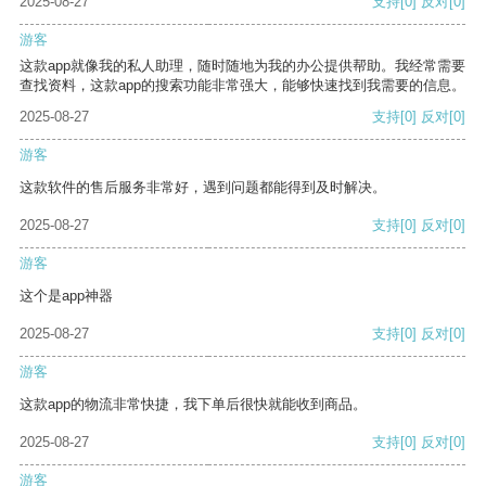
2025-08-27
支持
[0]
反对
[0]
游客
这款app就像我的私人助理，随时随地为我的办公提供帮助。我经常需要
查找资料，这款app的搜索功能非常强大，能够快速找到我需要的信息。
2025-08-27
支持
[0]
反对
[0]
游客
这款软件的售后服务非常好，遇到问题都能得到及时解决。
2025-08-27
支持
[0]
反对
[0]
游客
这个是app神器
2025-08-27
支持
[0]
反对
[0]
游客
这款app的物流非常快捷，我下单后很快就能收到商品。
2025-08-27
支持
[0]
反对
[0]
游客