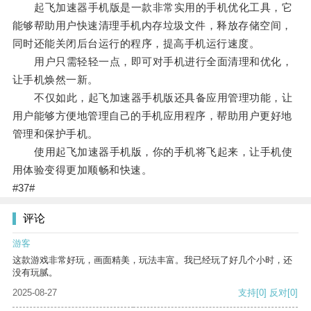
起飞加速器手机版是一款非常实用的手机优化工具，它
能够帮助用户快速清理手机内存垃圾文件，释放存储空间，
同时还能关闭后台运行的程序，提高手机运行速度。
用户只需轻轻一点，即可对手机进行全面清理和优化，
让手机焕然一新。
不仅如此，起飞加速器手机版还具备应用管理功能，让
用户能够方便地管理自己的手机应用程序，帮助用户更好地
管理和保护手机。
使用起飞加速器手机版，你的手机将飞起来，让手机使
用体验变得更加顺畅和快速。
#37#
评论
游客
这款游戏非常好玩，画面精美，玩法丰富。我已经玩了好几个小时，还
没有玩腻。
2025-08-27
支持
[0]
反对
[0]