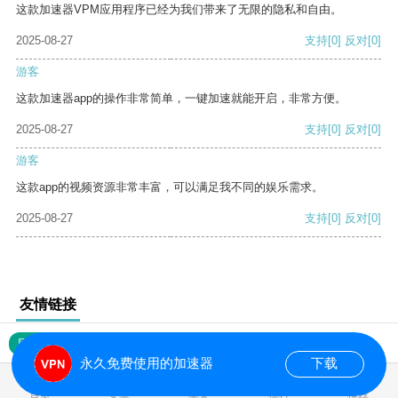
这款加速器VPM应用程序已经为我们带来了无限的隐私和自由。
2025-08-27
支持
[0]
反对
[0]
游客
这款加速器app的操作非常简单，一键加速就能开启，非常方便。
2025-08-27
支持
[0]
反对
[0]
游客
这款app的视频资源非常丰富，可以满足我不同的娱乐需求。
2025-08-27
支持
[0]
反对
[0]
友情链接
网站地图
永久免费使用的加速器
下载
0.021532s
首页
安卓
苹果
排行
推荐