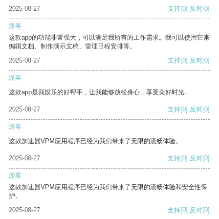
2025-08-27
支持
[0]
反对
[0]
游客
这款app的功能非常强大，可以满足我所有的工作需求。我可以使用它来
编辑文档、制作演示文稿、管理日程安排等。
2025-08-27
支持
[0]
反对
[0]
游客
这款app是我娱乐的好帮手，让我能够放松身心，享受美好时光。
2025-08-27
支持
[0]
反对
[0]
游客
这款加速器VPM应用程序已经为我们带来了无限的流畅体验。
2025-08-27
支持
[0]
反对
[0]
游客
这款加速器VPM应用程序已经为我们带来了无限的流畅体验和安全性保
护。
2025-08-27
支持
[0]
反对
[0]