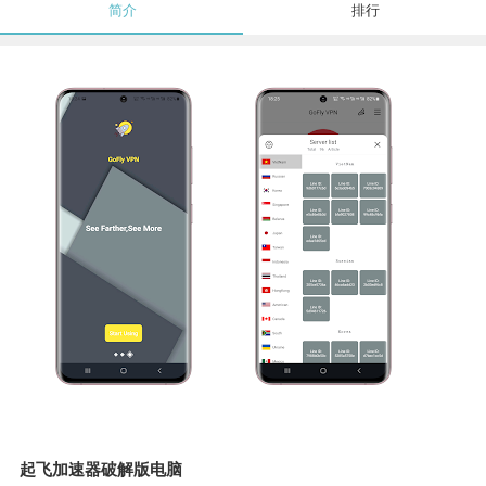
简介
排行
起飞加速器破解版电脑