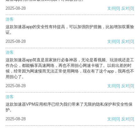
2025-08-28
支持
[0]
反对
[0]
游客
这款加速器app的安全性有待提高，可以加强防护措施，比如增加双重验
证。
2025-08-28
支持
[0]
反对
[0]
游客
这款加速器app简直是居家旅行必备神器，无论是看视频、玩游戏还是工
作办公，都能畅享高速网络，再也不用担心网速卡顿了。以前出差的时
候，经常因为网速慢而无法正常使用网络，现在有了这个app，我再也不
用担心了。
2025-08-28
支持
[0]
反对
[0]
游客
这款加速器VPM应用程序已经为我们带来了无限的隐私保护和安全性保
护。
2025-08-28
支持
[0]
反对
[0]