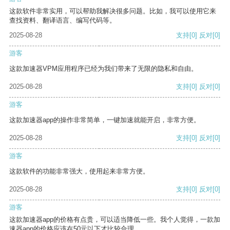
这款软件非常实用，可以帮助我解决很多问题。比如，我可以使用它来
查找资料、翻译语言、编写代码等。
2025-08-28
支持
[0]
反对
[0]
游客
这款加速器VPM应用程序已经为我们带来了无限的隐私和自由。
2025-08-28
支持
[0]
反对
[0]
游客
这款加速器app的操作非常简单，一键加速就能开启，非常方便。
2025-08-28
支持
[0]
反对
[0]
游客
这款软件的功能非常强大，使用起来非常方便。
2025-08-28
支持
[0]
反对
[0]
游客
这款加速器app的价格有点贵，可以适当降低一些。我个人觉得，一款加
速器app的价格应该在50元以下才比较合理。