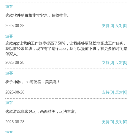
游客
这款软件的价格非常实惠，值得推荐。
2025-08-28
支持
[0]
反对
[0]
游客
这款app让我的工作效率提高了50%，让我能够更轻松地完成工作任务。
我以前经常加班，现在有了这个app，我可以提前下班，有更多的时间陪
伴家人。
2025-08-28
支持
[0]
反对
[0]
游客
梯子神器，ins随便看，美美哒！
2025-08-28
支持
[0]
反对
[0]
游客
这款游戏非常好玩，画面精美，玩法丰富。
2025-08-28
支持
[0]
反对
[0]
游客