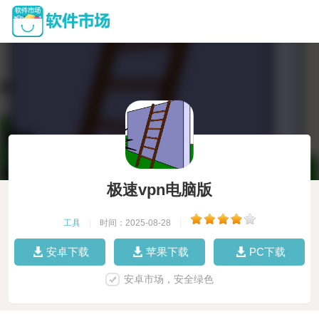
极速vpn电脑版
工具
|
时间：2025-08-28
|
安卓下载
苹果下载
PC下载
安卓市场，安全绿色