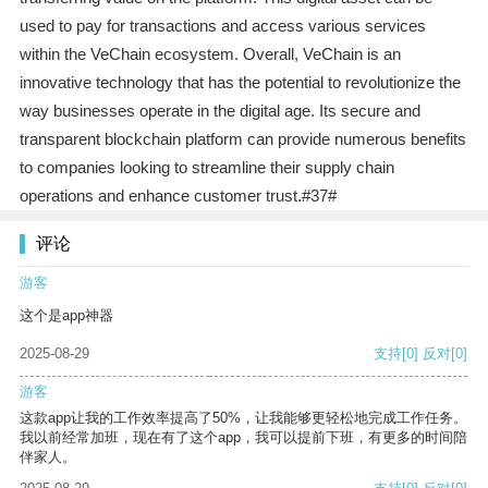
used to pay for transactions and access various services
within the VeChain ecosystem. Overall, VeChain is an
innovative technology that has the potential to revolutionize the
way businesses operate in the digital age. Its secure and
transparent blockchain platform can provide numerous benefits
to companies looking to streamline their supply chain
operations and enhance customer trust.#37#
评论
游客
这个是app神器
2025-08-29
支持
[0]
反对
[0]
游客
这款app让我的工作效率提高了50%，让我能够更轻松地完成工作任务。
我以前经常加班，现在有了这个app，我可以提前下班，有更多的时间陪
伴家人。