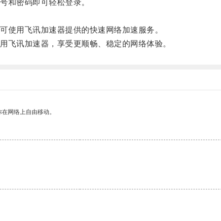
号和密码即可轻松登录。
可使用飞讯加速器提供的快速网络加速服务。
用飞讯加速器，享受更顺畅、稳定的网络体验。
你在网络上自由移动。