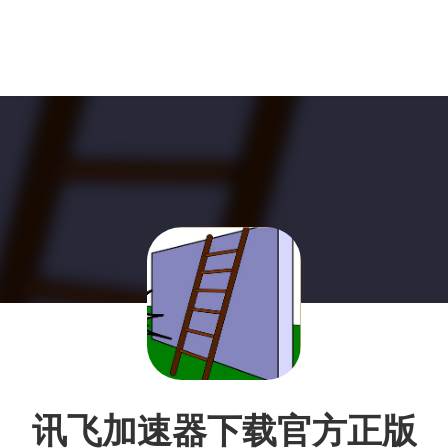
讯飞加速器下载官方正版