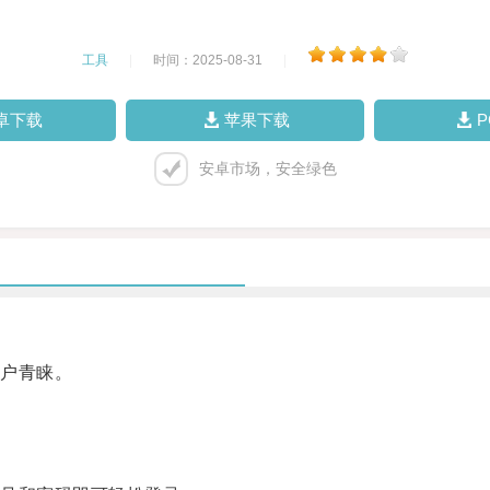
工具
|
时间：2025-08-31
|
卓下载
苹果下载
安卓市场，安全绿色
户青睐。
。