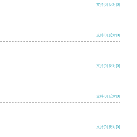
支持
[0]
反对
[0]
支持
[0]
反对
[0]
支持
[0]
反对
[0]
支持
[0]
反对
[0]
支持
[0]
反对
[0]