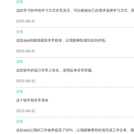
游客
这款学习软件的学习方式非常灵活，可以根据自己的需求选择学习方式。
2025-08-31
游客
这款app的路线规划非常精准，让我能够快速到达目的地。
2025-08-31
游客
这款软件的设计非常人性化，使用起来非常舒服。
2025-08-31
游客
这个软件我非常喜欢
2025-08-31
游客
这款app让我的工作效率提高了50%，让我能够更轻松地完成工作任务。