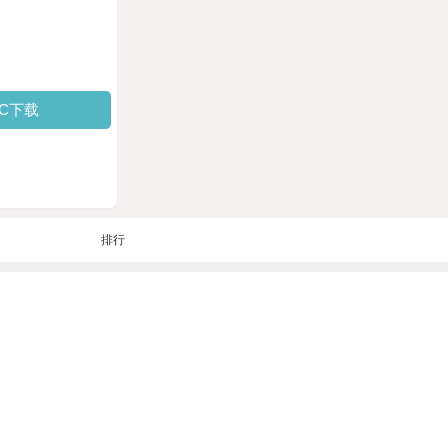
PC下载
排行