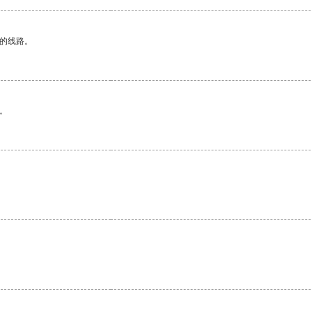
区的线路。
。