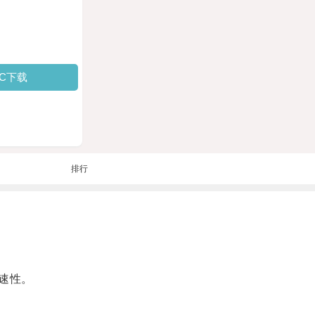
PC下载
排行
速性。