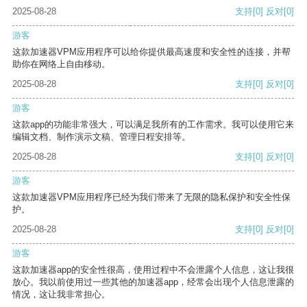
2025-08-28
支持
[0]
反对
[0]
游客
这款加速器VPM应用程序可以给你提供最高速度和安全性的连接，并帮
助你在网络上自由移动。
2025-08-28
支持
[0]
反对
[0]
游客
这款app的功能非常强大，可以满足我所有的工作需求。我可以使用它来
编辑文档、制作演示文稿、管理日程安排等。
2025-08-28
支持
[0]
反对
[0]
游客
这款加速器VPM应用程序已经为我们带来了无限的隐私保护和安全性保
护。
2025-08-28
支持
[0]
反对
[0]
游客
这款加速器app的安全性很高，使用过程中不会泄露个人信息，这让我很
放心。我以前使用过一些其他的加速器app，经常会出现个人信息泄露的
情况，这让我非常担心。