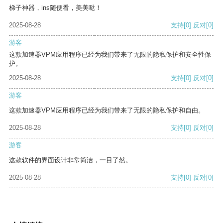
梯子神器，ins随便看，美美哒！
2025-08-28
支持
[0]
反对
[0]
游客
这款加速器VPM应用程序已经为我们带来了无限的隐私保护和安全性保
护。
2025-08-28
支持
[0]
反对
[0]
游客
这款加速器VPM应用程序已经为我们带来了无限的隐私保护和自由。
2025-08-28
支持
[0]
反对
[0]
游客
这款软件的界面设计非常简洁，一目了然。
2025-08-28
支持
[0]
反对
[0]