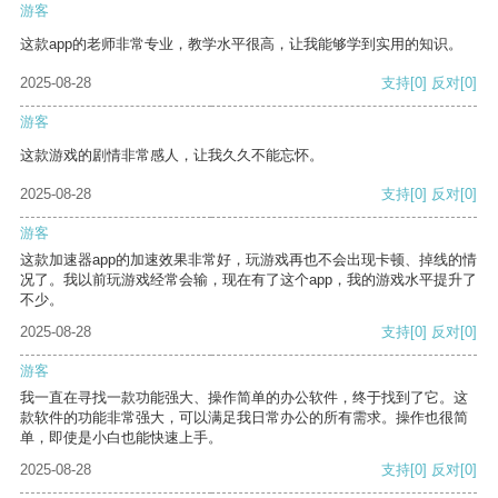
游客
这款app的老师非常专业，教学水平很高，让我能够学到实用的知识。
2025-08-28
支持
[0]
反对
[0]
游客
这款游戏的剧情非常感人，让我久久不能忘怀。
2025-08-28
支持
[0]
反对
[0]
游客
这款加速器app的加速效果非常好，玩游戏再也不会出现卡顿、掉线的情
况了。我以前玩游戏经常会输，现在有了这个app，我的游戏水平提升了
不少。
2025-08-28
支持
[0]
反对
[0]
游客
我一直在寻找一款功能强大、操作简单的办公软件，终于找到了它。这
款软件的功能非常强大，可以满足我日常办公的所有需求。操作也很简
单，即使是小白也能快速上手。
2025-08-28
支持
[0]
反对
[0]