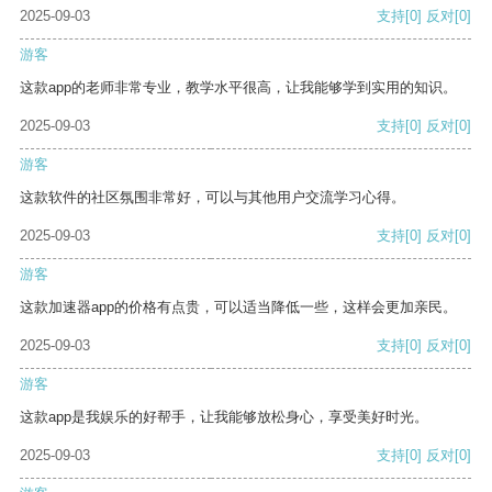
2025-09-03
支持
[0]
反对
[0]
游客
这款app的老师非常专业，教学水平很高，让我能够学到实用的知识。
2025-09-03
支持
[0]
反对
[0]
游客
这款软件的社区氛围非常好，可以与其他用户交流学习心得。
2025-09-03
支持
[0]
反对
[0]
游客
这款加速器app的价格有点贵，可以适当降低一些，这样会更加亲民。
2025-09-03
支持
[0]
反对
[0]
游客
这款app是我娱乐的好帮手，让我能够放松身心，享受美好时光。
2025-09-03
支持
[0]
反对
[0]