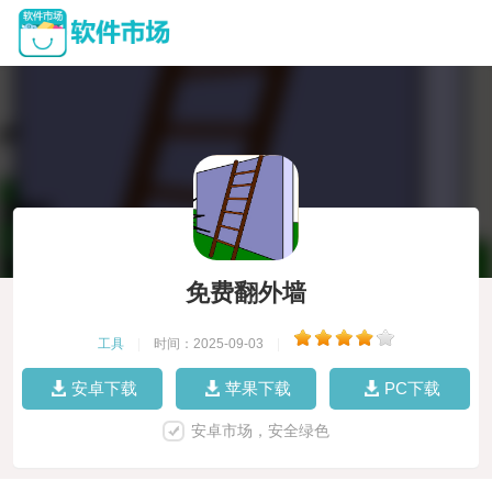
免费翻外墙
工具
|
时间：2025-09-03
|
安卓下载
苹果下载
PC下载
安卓市场，安全绿色