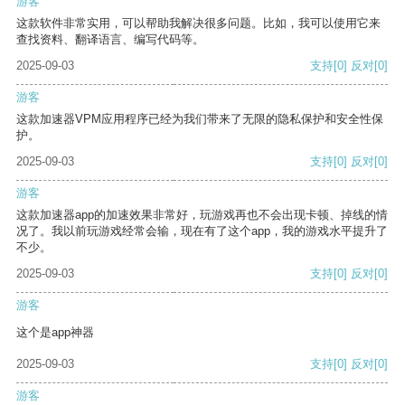
游客
这款软件非常实用，可以帮助我解决很多问题。比如，我可以使用它来
查找资料、翻译语言、编写代码等。
2025-09-03
支持
[0]
反对
[0]
游客
这款加速器VPM应用程序已经为我们带来了无限的隐私保护和安全性保
护。
2025-09-03
支持
[0]
反对
[0]
游客
这款加速器app的加速效果非常好，玩游戏再也不会出现卡顿、掉线的情
况了。我以前玩游戏经常会输，现在有了这个app，我的游戏水平提升了
不少。
2025-09-03
支持
[0]
反对
[0]
游客
这个是app神器
2025-09-03
支持
[0]
反对
[0]
游客