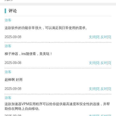
评论
游客
这款软件的功能非常强大，可以满足我日常使用的需求。
2025-09-08
支持
[0]
反对
[0]
游客
梯子神器，ins随便看，美美哒！
2025-09-08
支持
[0]
反对
[0]
游客
超棒啊 好用
2025-09-08
支持
[0]
反对
[0]
游客
这款加速器VPM应用程序可以给你提供最高速度和安全性的连接，并帮
助你在网络上自由移动。