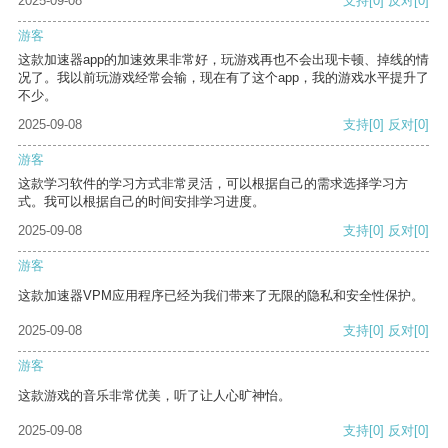
2025-09-08
支持
[0]
反对
[0]
游客
这款加速器app的加速效果非常好，玩游戏再也不会出现卡顿、掉线的情
况了。我以前玩游戏经常会输，现在有了这个app，我的游戏水平提升了
不少。
2025-09-08
支持
[0]
反对
[0]
游客
这款学习软件的学习方式非常灵活，可以根据自己的需求选择学习方
式。我可以根据自己的时间安排学习进度。
2025-09-08
支持
[0]
反对
[0]
游客
这款加速器VPM应用程序已经为我们带来了无限的隐私和安全性保护。
2025-09-08
支持
[0]
反对
[0]
游客
这款游戏的音乐非常优美，听了让人心旷神怡。
2025-09-08
支持
[0]
反对
[0]